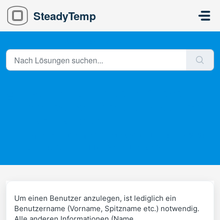
Zum hauptsächlichen Inhalt gehen
SteadyTemp
Start
...
Warum soll ich beim Anlegen meines Benutzerprofils so vie...
Warum soll ich beim Anlegen
meines Benutzerprofils so viele
Daten angeben?
Erstellt von Denise S, Geändert am Di, 15 Apr, 2025
um 1:47 NACHMITTAGS von Denise S
Um einen Benutzer anzulegen, ist lediglich ein
Benutzername (Vorname, Spitzname etc.) notwendig.
Alle anderen Informationen (Name,